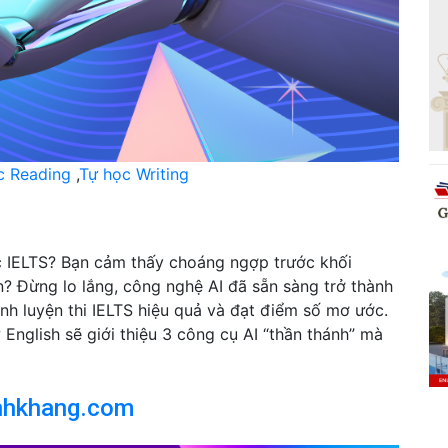
c Reading
,
Tự học Writing
ục IELTS? Bạn cảm thấy choáng ngợp trước khối
an? Đừng lo lắng, công nghệ AI đã sẵn sàng trở thành
rình luyện thi IELTS hiệu quả và đạt điểm số mơ ước.
English sẽ giới thiệu 3 công cụ AI “thần thánh” mà
nhkhang.com