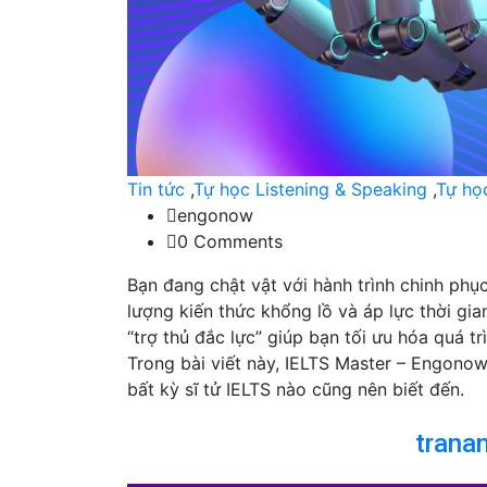
Tin tức
,
Tự học Listening & Speaking
,
Tự họ
engonow
0 Comments
Bạn đang chật vật với hành trình chinh ph
lượng kiến thức khổng lồ và áp lực thời gi
“trợ thủ đắc lực” giúp bạn tối ưu hóa quá t
Trong bài viết này, IELTS Master – Engonow 
bất kỳ sĩ tử IELTS nào cũng nên biết đến.
trana