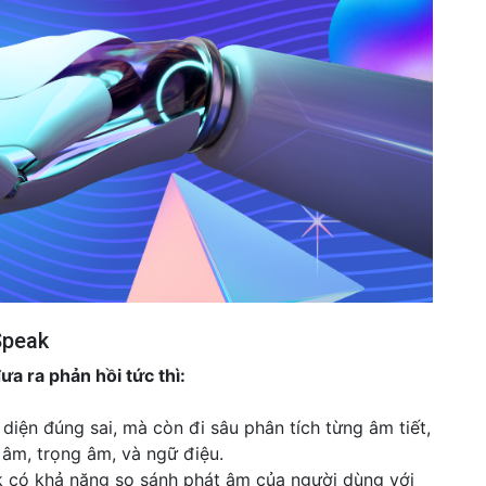
Speak
đưa ra phản hồi tức thì:
iện đúng sai, mà còn đi sâu phân tích từng âm tiết,
át âm, trọng âm, và ngữ điệu.
k có khả năng so sánh phát âm của người dùng với