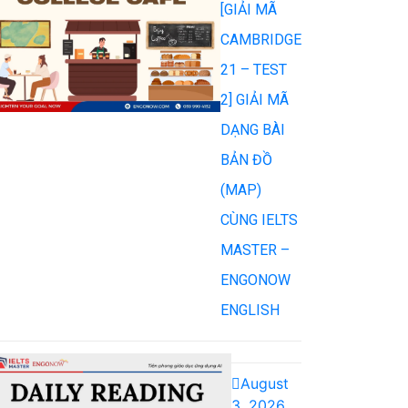
[GIẢI MÃ
CAMBRIDGE
21 – TEST
2] GIẢI MÃ
DẠNG BÀI
BẢN ĐỒ
(MAP)
CÙNG IELTS
MASTER –
ENGONOW
ENGLISH
August
3, 2026