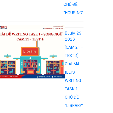
CHỦ ĐỀ
“HOUSING”
July 29,
2026
[CAM 21 –
TEST 4]
GIẢI MÃ
IELTS
WRITING
TASK 1
CHỦ ĐỀ
“LIBRARY”