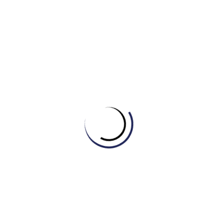
I. Introduction (Mở bài
)
Chức
năng:
Đi thẳng vào vấn đề bằng cấu trúc bị động
khách quan (It is often argued that…). Thesis statement
(I disagree with this view to a large extent) trả lời trực
diện câu hỏi của đề. Câu thứ ba làm rất tốt việc thiết lập
giới hạn của sự đồng ý/không đồng ý, báo hiệu cho
người đọc về cấu trúc bài viết.
II.
Body Paragraph 1 – Lợi ích của Đại học (Nhượng bộ):
Câu chủ đề:
“Granted, there are compelling reasons
why many young people should be encouraged to
attend university.” Từ “Granted” (Phải thừa nhận rằng)
là một tín hiệu xuất sắc để bắt đầu đoạn nhượng bộ.