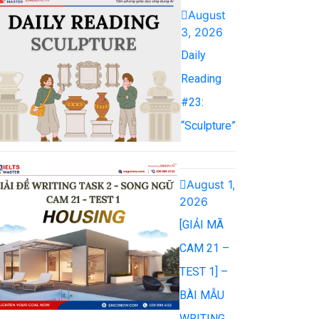
August
3, 2026
Daily
Reading
#23:
“Sculpture”
August 1,
2026
[GIẢI MÃ
CAM 21 –
TEST 1] –
BÀI MẪU
WRITING