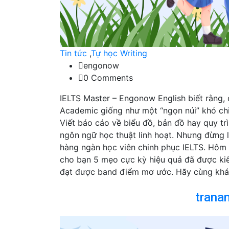
Tin tức
,
Tự học Writing
engonow
0 Comments
IELTS Master – Engonow English biết rằng, đ
Academic giống như một “ngọn núi” khó chinh
Viết báo cáo về biểu đồ, bản đồ hay quy trì
ngôn ngữ học thuật linh hoạt. Nhưng đừng 
hàng ngàn học viên chinh phục IELTS. Hôm 
cho bạn 5 mẹo cực kỳ hiệu quả đã được kiể
đạt được band điểm mơ ước. Hãy cùng khá
trana