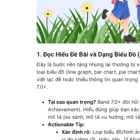
1. Đọc Hiểu Đề Bài và Dạng Biểu Đồ 
Đây là bước nền tảng nhưng lại thường bị x
loại biểu đồ (line graph, bar chart, pie cha
viết lạc đề hoặc thiếu thông tin quan trọng
7.0+.
Tại sao quan trọng?
Band 7.0+ đòi hỏi
Achievement). Hiểu đúng giúp bạn xác 
mô tả (so sánh, mô tả xu hướng, mô tả
Actionable Tip:
Xác định rõ:
Loại biểu đồ/hình ản
vị đo lường (%, triệu, tấn…)? Kh