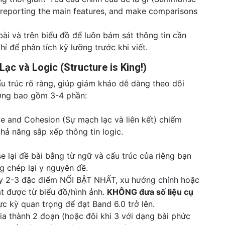
d reporting the main features, and make comparisons
ài và trên biểu đồ để luôn bám sát thông tin cần
hỉ để phân tích kỹ lưỡng trước khi viết.
ạc và Logic (Structure is King!)
ấu trúc rõ ràng, giúp giám khảo dễ dàng theo dõi
ờng bao gồm 3-4 phần:
e and Cohesion (Sự mạch lạc và liên kết) chiếm
hả năng sắp xếp thông tin logic.
 lại đề bài bằng từ ngữ và cấu trúc của riêng bạn
g chép lại y nguyên đề.
y 2-3 đặc điểm NỔI BẬT NHẤT, xu hướng chính hoặc
át được từ biểu đồ/hình ảnh.
KHÔNG đưa số liệu cụ
c kỳ quan trọng để đạt Band 6.0 trở lên.
a thành 2 đoạn (hoặc đôi khi 3 với dạng bài phức