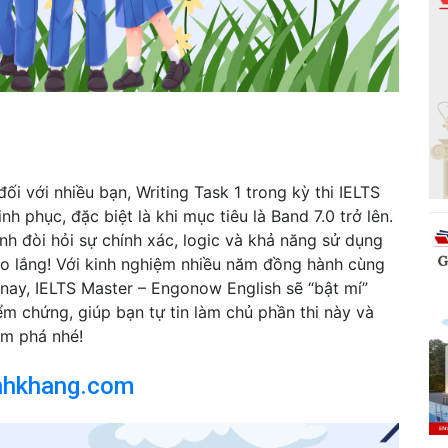
ối với nhiều bạn, Writing Task 1 trong kỳ thi IELTS
 phục, đặc biệt là khi mục tiêu là Band 7.0 trở lên.
nh đòi hỏi sự chính xác, logic và khả năng sử dụng
lo lắng! Với kinh nghiệm nhiều năm đồng hành cùng
nay, IELTS Master – Engonow English sẽ “bật mí”
m chứng, giúp bạn tự tin làm chủ phần thi này và
m phá nhé!
nhkhang.com