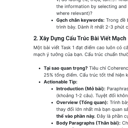
the information by selecting an
where relevant)?
Gạch chân keywords:
Trong đề b
trình bày. Dành ít nhất 2-3 phút c
2. Xây Dựng Cấu Trúc Bài Viết Mạch L
Một bài viết Task 1 đạt điểm cao luôn có c
mạch ý tưởng của bạn. Cấu trúc chuẩn thư
Tại sao quan trọng?
Tiêu chí Coherenc
25% tổng điểm. Cấu trúc tốt thể hiện k
Actionable Tip:
Introduction (Mở bài):
Paraphrase
(khoảng 1-2 câu). Tuyệt đối khôn
Overview (Tổng quan):
Trình bà
thay đổi lớn nhất mà bạn quan s
thể vào phần này.
Đây là phần cự
Body Paragraphs (Thân bài):
Chi