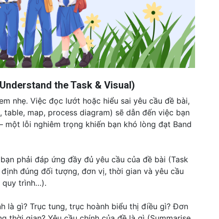
(Understand the Task & Visual)
em nhẹ. Việc đọc lướt hoặc hiểu sai yêu cầu đề bài,
rt, table, map, process diagram) sẽ dẫn đến việc bạn
 – một lỗi nghiêm trọng khiến bạn khó lòng đạt Band
 bạn phải đáp ứng đầy đủ yêu cầu của đề bài (Task
định đúng đối tượng, đơn vị, thời gian và yêu cầu
 quy trình…).
h là gì? Trục tung, trục hoành biểu thị điều gì? Đơn
ung thời gian? Yêu cầu chính của đề là gì (Summarise