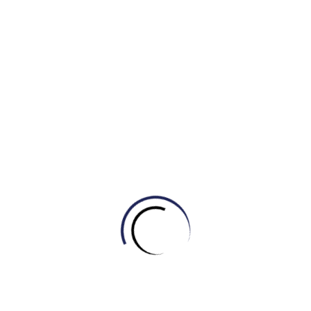
Điều này giúp luận điểm trở nên thuyết phục và thực tế hơn
nhiều so với việc nói chung chung.
Thân bài 2: Nguyên nhân về Giáo dục (Educational
Migration)
– Câu chủ đề: “Another factor is the rise in educational
migration.” -> Chuyển ý rõ ràng sang khía cạnh học tập.
– Phát triển ý: Giải thích quy trình: học đại học/sau đại học -
> hình thành vòng tròn xã hội mới -> định cư luôn. Đây là một
chuỗi logic (Flow of logic) rất tự nhiên, giải thích tại sao việc
đi học tạm thời lại dẫn đến việc sống xa nhà lâu dài.
Thân bài 3: Các hệ quả (Consequences)
– Câu chủ đề: “The consequences of this phenomenon can