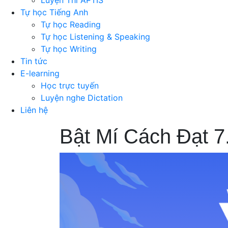
Luyện Thi APTIS
Tự học Tiếng Anh
Tự học Reading
Tự học Listening & Speaking
Tự học Writing
Tin tức
E-learning
Học trực tuyến
Luyện nghe Dictation
Liên hệ
Bật Mí Cách Đạt 