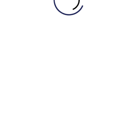
c”: 3 Lợi Ích Không Thể Bỏ Qua
ào cũng phù hợp, nhưng nếu bạn tìm đúng người và áp
ớn nhất và rõ ràng nhất. Bạn không thể luyện Speaking một
ân phiên đóng vai giám khảo và thí sinh, luyện tập mọi
, cả hai có thể sửa lỗi phát âm, ngữ pháp và gợi ý ý tưởng
ssay và cảm thấy bế tắc? Partner có thể giúp bạn. Cùng
c luận điểm và thậm chí là chỉnh sửa lỗi. Một người khác có