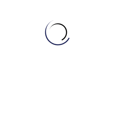
Xác định phần cần dịch:
Chỉ chọn những câu, cụm từ
hoặc đoạn văn thực sự gây khó khăn cho bạn.
Tránh
dịch toàn bộ bài đọc
vì điều này làm mất đi cơ hội rèn
luyện kỹ năng đọc hiểu tiếng Anh.
Sử dụng công cụ dịch:
Dán phần văn bản vào công cụ
dịch AI.
Phân tích kết quả:
Đọc kỹ bản dịch:
Bản dịch có dễ hiểu và hợp lý
không?
So sánh với bản gốc:
Đối chiếu từng cụm từ,
cấu trúc giữa bản gốc và bản dịch. Cố gắng hiểu
tại sao AI lại dịch như vậy.
Ghi chú từ vựng/cấu trúc:
Lưu lại những từ mới
hoặc cấu trúc hay mà bạn học được thông qua