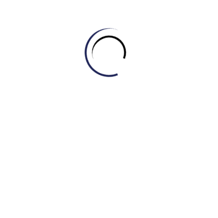
Hệ thống bài tập thực hành đa dạng, bám sát đề thi
thật
Tại IELTS MASTER – ENGONOW, học sinh được tiếp cận với
kho bài tập khổng lồ, bao gồm đầy đủ 4 kỹ năng Nghe, Nói,
Đọc, Viết. Các bài tập được thiết kế đa dạng, bám sát cấu
trúc và độ khó của đề thi thật, giúp học viên làm quen với
format bài thi, rèn luyện kỹ năng làm bài hiệu quả.
Luyện nghe chủ động với đa dạng giọng đọc:
Học
sinh được luyện nghe với nhiều giọng đọc khác nhau,
làm quen với tốc độ nói tự nhiên, từ đó nâng cao khả
năng nghe hiểu và phản xạ.
Luyện nói tự tin với giáo viên có trình độ chuyên
môn cao:
Học sinh được thực hành nói với giáo viên
có trình độ chuyên môn cao, nhận được những góp ý