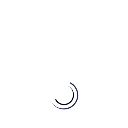
3. Học đều 30–45 phút/ngày trên
study.engonow.com
. Nghe
chép chính tả ngắn mỗi tối trên
dictation.engonow.com
.
Mục tiêu nội bộ: ổn định B1+ → B2 cơ sở.
Tháng
4 – 6
Mở rộng học thuật:
Tiếp xúc đề IELTS/PTE đúng format.
Luyện viết đoạn học thuật. Speaking Part 1 – Part 2 thành
phản xạ. Mục tiêu nội bộ: B2 vững, đủ điều kiện học môn đại
cương bằng tiếng Anh.
Tháng 7 – 9
Hệ thống hoá chiến thuật:
Luyện full-test, học chiến thuật
từng dạng, sửa lỗi cá nhân theo ma trận lỗi đặc trưng của
người Việt. Mục tiêu nội bộ: B2+ → C1 ở hai kỹ năng mạnh
nhất.